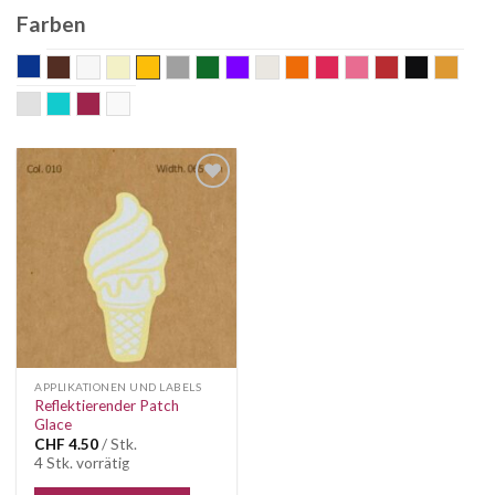
Farben
blau
braun
Bunt
ecru
gelb
grau
grün
Lila
nature
orange
pink
rosa
rot
schwarz
senf
silber
Türkis
weinrot
weiss
Auf die
Wunschliste
APPLIKATIONEN UND LABELS
Reflektierender Patch
Glace
CHF
4.50
/ Stk.
4 Stk. vorrätig