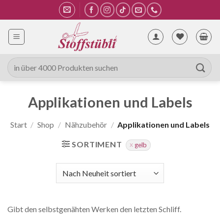
Zum
Inhalt
springen
Suche
nach:
Applikationen und Labels
Start
/
Shop
/
Nähzubehör
/
Applikationen und Labels
SORTIMENT
gelb
Gibt den selbstgenähten Werken den letzten Schliff.