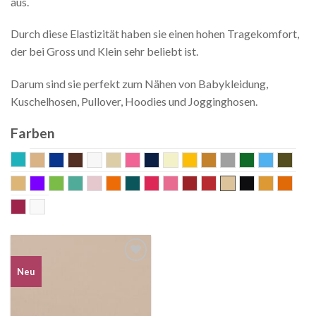
aus.
Durch diese Elastizität haben sie einen hohen Tragekomfort,
der bei Gross und Klein sehr beliebt ist.
Darum sind sie perfekt zum Nähen von Babykleidung,
Kuschelhosen, Pullover, Hoodies und Jogginghosen.
Farben
aqua
beige
blau
braun
Bunt
champagne
coral
dunkelblau
ecru
gelb
gold
grau
grün
hellblau
khak
Lachs
Lila
lime
mint
old rose
orange
petrol
pink
rosa
Rost
rot
sand
schwarz
senf
terra
weinrot
weiss
Auf die
Neu
Wunschliste