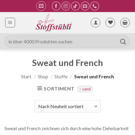
Zum
Inhalt
springen
Suche
nach:
Sweat und French
Start
/
Shop
/
Stoffe
/
Sweat und French
SORTIMENT
sand
Sweat und French zeichnen sich durch eine hohe Dehnbarkeit