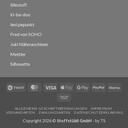
lillestoff
ki-ba-doo
leni pepunkt
Fred von SOHO
Juki Nähmaschinen
Mettler
Silhouette
Twint
MasterCard
Visa
Apple
Google
PayPal
Klar
Pay
Pay
Cash
on
ALLGEMEINE GESCHÄFTSBEDINGUNGEN
IMPRESSUM
Pickup
VERSANDARTEN
ZAHLUNGSARTEN
DATENSCHUTZERKLÄRUNG
Copyright 2026 ©
Stoffstübli GmbH
- by
TS