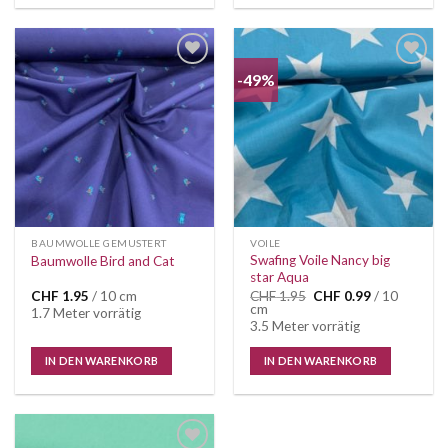
-49%
Auf die
Auf die
Wunschliste
Wunschliste
BAUMWOLLE GEMUSTERT
VOILE
Swafing Voile Nancy big
Baumwolle Bird and Cat
star Aqua
Ursprünglicher
Aktueller
CHF
1.95
/ 10 cm
CHF
1.95
CHF
0.99
/ 10
Preis
Preis
cm
1.7 Meter vorrätig
war:
ist:
3.5 Meter vorrätig
CHF 1.95
CHF 0.99.
IN DEN WARENKORB
IN DEN WARENKORB