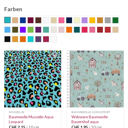
Farben
aqua
beige
blau
bordeaux
braun
Bunt
champagne
coral
dunkelblau
ecru
flieder
gelb
gold
grau
grün
hellblau
khaki
Lila
lime
mauve
mint
nature
old rose
orange
petrol
pink
rosa
Rost
rot
sand
schwarz
senf
terra
Türkis
violett
weinrot
weiss
Auf die
Auf die
Wunschliste
Wunschliste
MUSSELIN
BAUMWOLLE GEMUSTERT
Baumwolle Musselin Aqua
Webware Baumwolle
Leopard
Bauernhof aqua
CHF
2.15
/ 10 cm
CHF
1.95
/ 10 cm