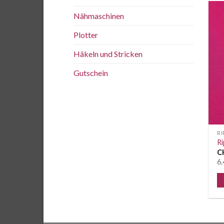
Nähmaschinen
Plotter
Häkeln und Stricken
Gutschein
R
Ri
C
6.