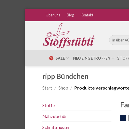
Zum
Über uns
Blog
Kontakt
Inhalt
springen
Suche
nach:
SALE
NEU EINGETROFFEN
STOF
ripp Bündchen
Start
/
Shop
/
Produkte verschlagwortet
Fa
Stoffe
Nähzubehör
d
Schnittmuster