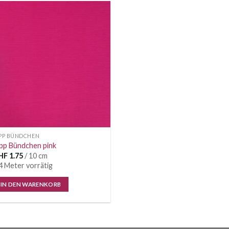
Auf die
Wunschliste
IPP BÜNDCHEN
pp Bündchen pink
HF
1.75
/ 10 cm
4 Meter vorrätig
IN DEN WARENKORB