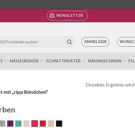
NEWSLETTER
ANMELDEN
WUNSC
FE
NÄHZUBEHÖR
SCHNITTMUSTER
NÄHMASCHINEN
PL
Einzelnes Ergebnis wird
 mit „ripp Bündchen“
rben
unkelblau
grau
mauve
mint
old rose
pink
rot
sand
schwarz