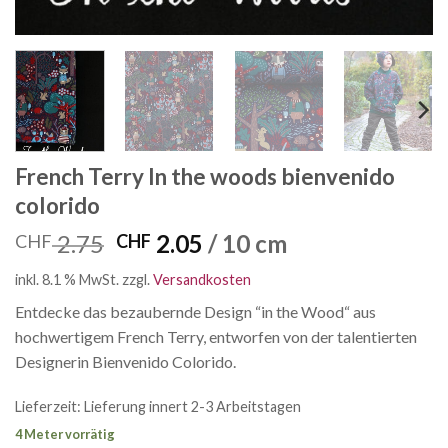
French Terry In the woods bienvenido
colorido
Ursprünglicher
Aktueller
2.75
2.05
/ 10 cm
CHF
CHF
Preis
Preis
inkl. 8.1 % MwSt.
zzgl.
Versandkosten
war:
ist:
CHF 2.75
CHF 2.05.
Entdecke das bezaubernde Design “in the Wood“ aus
hochwertigem French Terry, entworfen von der talentierten
Designerin Bienvenido Colorido.
Lieferzeit:
Lieferung innert 2-3 Arbeitstagen
4 Meter vorrätig