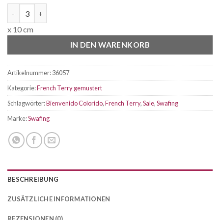
French Terry In the woods bienvenido colorido Menge
x 10 cm
IN DEN WARENKORB
Artikelnummer:
36057
Kategorie:
French Terry gemustert
Schlagwörter:
Bienvenido Colorido
,
French Terry
,
Sale
,
Swafing
Marke:
Swafing
BESCHREIBUNG
ZUSÄTZLICHE INFORMATIONEN
REZENSIONEN (0)