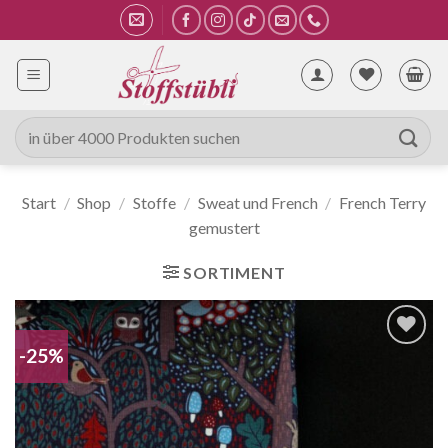
Zum
Inhalt
springen
Suche
nach:
Start
/
Shop
/
Stoffe
/
Sweat und French
/
French Terry
gemustert
SORTIMENT
-25%