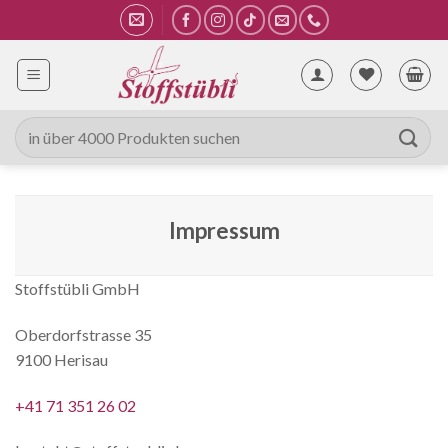
Zum
Inhalt
springen
Suche
nach:
Impressum
Stoffstübli GmbH
Oberdorfstrasse 35
9100 Herisau
+41 71 351 26 02