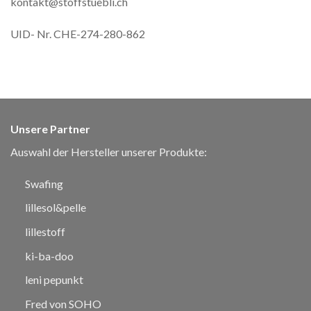
kontakt@stoffstuebli.ch
UID- Nr. CHE-274-280-862
Unsere Partner
Auswahl der Hersteller unserer Produkte:
Swafing
lillesol&pelle
lillestoff
ki-ba-doo
leni pepunkt
Fred von SOHO