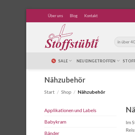
Zum
Über uns
Blog
Kontakt
Inhalt
springen
Suche
nach:
SALE
NEU EINGETROFFEN
STOF
Nähzubehör
Start
/
Shop
/
Nähzubehör
Nä
Applikationen und Labels
Babykram
Im S
Reis
Bänder