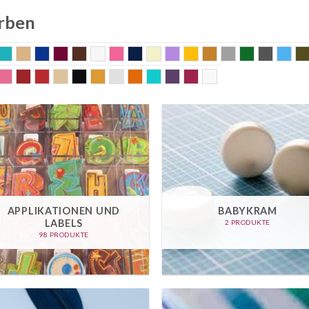
rben
lt messing
aqua
beige
blau
bordeaux
braun
Bunt
coral
dunkelblau
ecru
flieder
gelb
gold
grau
grün
gunmet
hel
uder
rosa
Rost
rot
sand
schwarz
senf
silber
terra
Türkis
violett
weinrot
weiss
APPLIKATIONEN UND
BABYKRAM
LABELS
2 PRODUKTE
98 PRODUKTE