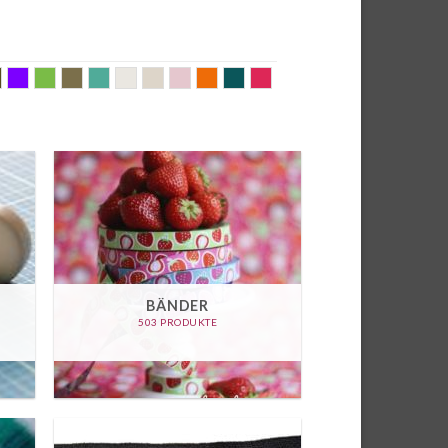
al
lblau
khaki
Lila
lime
Messing
mint
nature
nude
old rose
orange
petrol
pink
BÄNDER
503 PRODUKTE