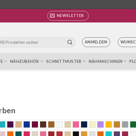
NEWSLETTER
ANMELDEN
WUNSC
FE
NÄHZUBEHÖR
SCHNITTMUSTER
NÄHMASCHINEN
PL
rben
lt messing
aqua
Aubergine
beige
blau
bordeaux
braun
Bronze
Bunt
champagne
coral
dunkelblau
ecru
flieder
gelb
gold
gra
ude
old rose
orange
petrol
pink
Puder
rosa
Rost
rot
sand
schwarz
senf
silber
terra
Türkis
violett
wei