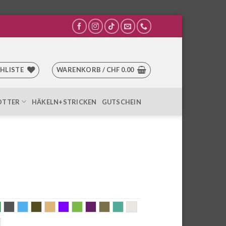
HLISTE
WARENKORB /
CHF
0.00
OTTER
HÄKELN+STRICKEN
GUTSCHEIN
u
grün
gunmetal
hellblau
khaki
Lachs
Lila
lime
mauve
Messing
mint
nature
nrot
weiss