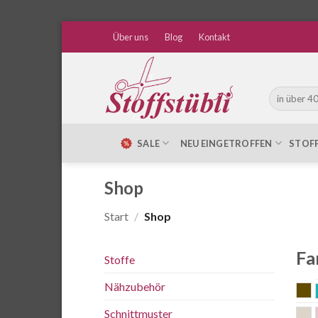
Zum
Über uns
Blog
Kontakt
Inhalt
springen
Suche
nach:
SALE
NEU EINGETROFFEN
STOF
Shop
Start
/
Shop
Fa
Stoffe
Nähzubehör
a
Schnittmuster
n