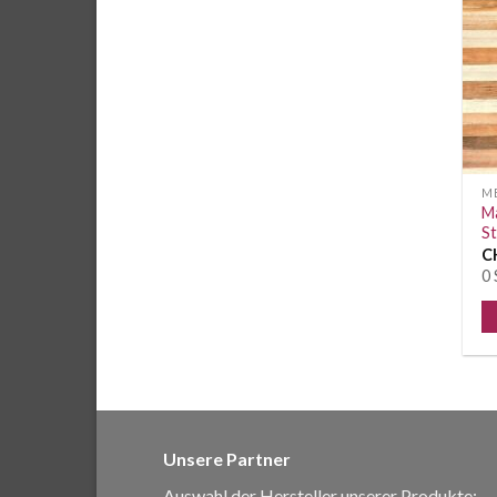
M
M
S
C
0 
Unsere Partner
Auswahl der Hersteller unserer Produkte: