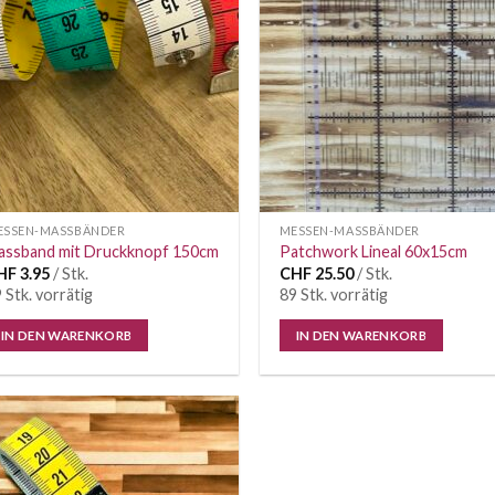
Wunschliste
Wunschl
ESSEN-MASSBÄNDER
MESSEN-MASSBÄNDER
assband mit Druckknopf 150cm
Patchwork Lineal 60x15cm
HF
3.95
/ Stk.
CHF
25.50
/ Stk.
 Stk. vorrätig
89 Stk. vorrätig
IN DEN WARENKORB
IN DEN WARENKORB
Auf die
Wunschliste