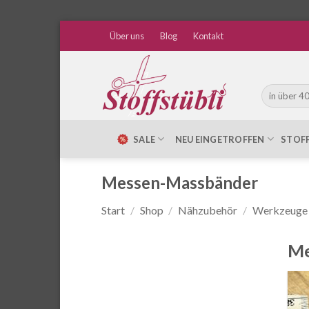
Zum
Über uns
Blog
Kontakt
Inhalt
springen
Suche
nach:
SALE
NEU EINGETROFFEN
STOF
Messen-Massbänder
Start
/
Shop
/
Nähzubehör
/
Werkzeuge
Me