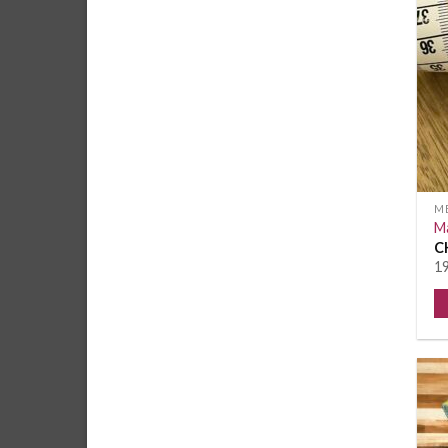
M
M
C
19