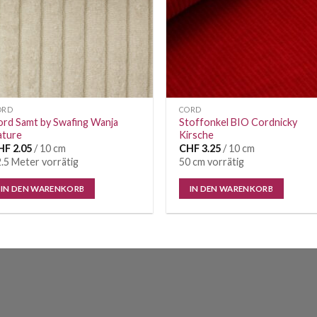
ORD
CORD
rd Samt by Swafing Wanja
Stoffonkel BIO Cordnicky
ature
Kirsche
HF
2.05
/ 10 cm
CHF
3.25
/ 10 cm
.5 Meter vorrätig
50 cm vorrätig
IN DEN WARENKORB
IN DEN WARENKORB