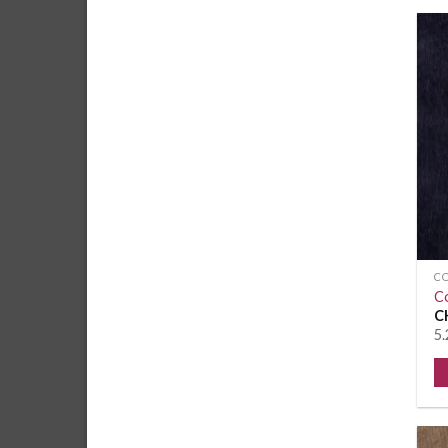
C
C
C
5.