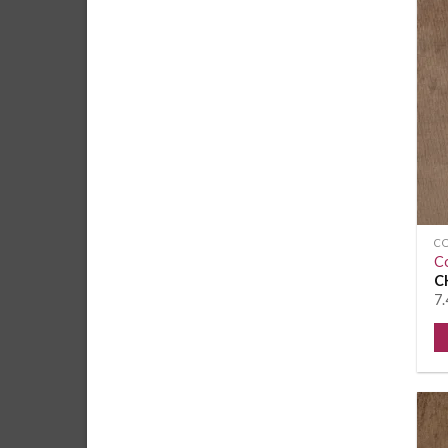
C
C
C
7.