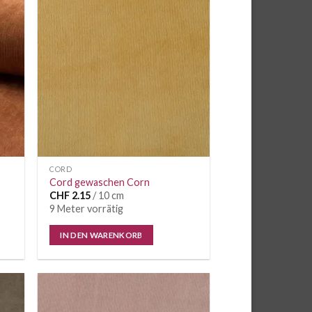
CORD
Cord gewaschen Corn
CHF
2.15
/ 10 cm
9 Meter vorrätig
IN DEN WARENKORB