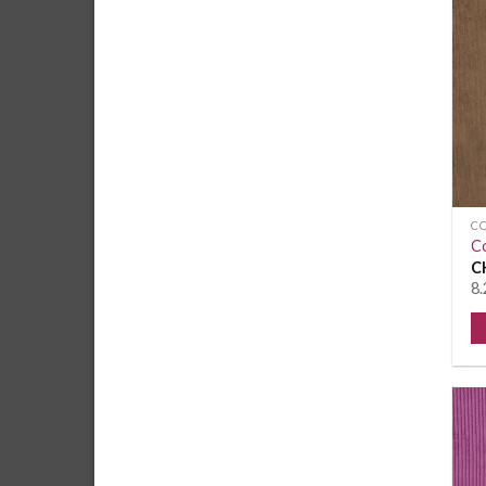
C
C
C
8.