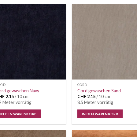
ORD
CORD
ord gewaschen Navy
Cord gewaschen Sand
HF
2.15
/ 10 cm
CHF
2.15
/ 10 cm
2 Meter vorrätig
8.5 Meter vorrätig
IN DEN WARENKORB
IN DEN WARENKORB