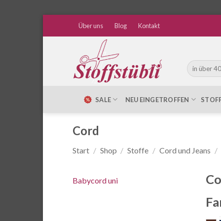
Zum
Über uns
Blog
Kontakt
Inhalt
springen
Suche
nach:
SALE
NEU EINGETROFFEN
STOF
Cord
Start
/
Shop
/
Stoffe
/
Cord und Jeans
/
Co
Babycord uni
Fa