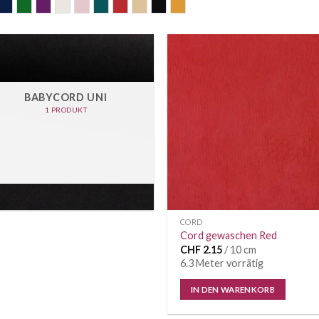
raun
dunkelblau
grün
mauve
nature
old rose
petrol
rot
sand
schwarz
senf
BABYCORD UNI
1 PRODUKT
CORD
Cord gewaschen Red
CHF
2.15
/ 10 cm
6.3 Meter vorrätig
IN DEN WARENKORB