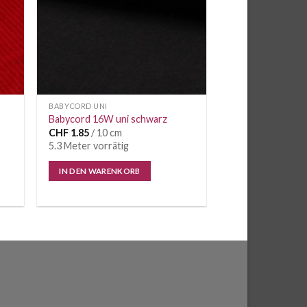
BABYCORD UNI
Babycord 16W uni schwarz
CHF
1.85
/ 10 cm
5.3 Meter vorrätig
IN DEN WARENKORB