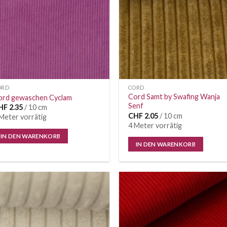
ORD
CORD
Cord Samt by Swafing Wanja
ord gewaschen Cyclam
Senf
HF
2.35
/ 10 cm
CHF
2.05
/ 10 cm
Meter vorrätig
4 Meter vorrätig
IN DEN WARENKORB
IN DEN WARENKORB