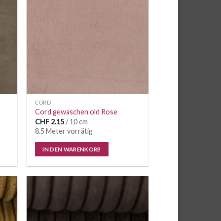
CORD
Cord gewaschen old Rose
CHF
2.15
/ 10 cm
8.5 Meter vorrätig
IN DEN WARENKORB