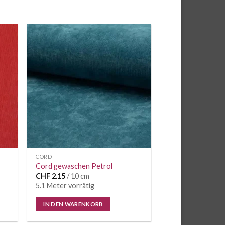
CORD
Cord gewaschen Petrol
CHF
2.15
/ 10 cm
5.1 Meter vorrätig
IN DEN WARENKORB