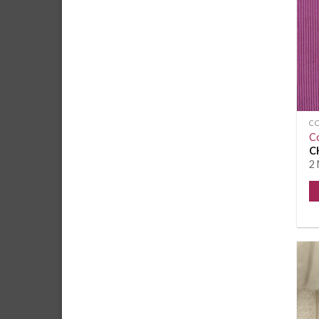
C
C
C
2 