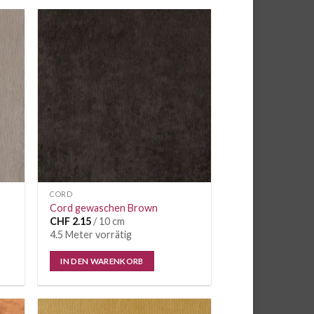
CORD
Cord gewaschen Brown
CHF
2.15
/ 10 cm
4.5 Meter vorrätig
IN DEN WARENKORB