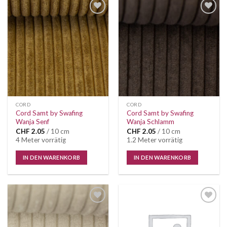
CORD
CORD
Cord Samt by Swafing
Cord Samt by Swafing
Wanja Senf
Wanja Schlamm
CHF
2.05
/ 10 cm
CHF
2.05
/ 10 cm
4 Meter vorrätig
1.2 Meter vorrätig
IN DEN WARENKORB
IN DEN WARENKORB