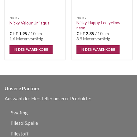
NICKY
NICKY
Nicky Happy Leo yellow
Nicky Velour Uni aqua
neon
CHF
1.95
/ 10 cm
CHF
2.35
/ 10 cm
1.6 Meter vorrätig
3.9 Meter vorrätig
IN DEN WARENKORB
IN DEN WARENKORB
Unsere Partner
Auswahl der Hersteller unserer Produkte:
Swafing
lillesol&pelle
lillestoff