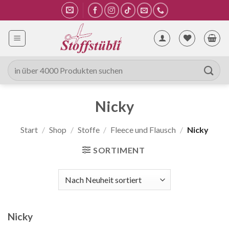
Zum
Inhalt
springen
Suche
nach:
Nicky
Start
/
Shop
/
Stoffe
/
Fleece und Flausch
/
Nicky
SORTIMENT
Nicky