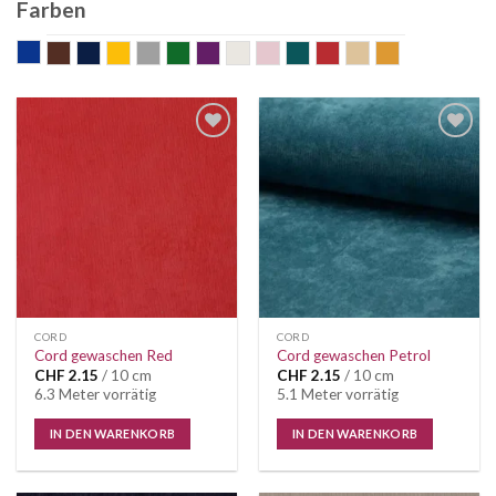
Farben
blau
braun
dunkelblau
gelb
grau
grün
mauve
nature
old rose
petrol
rot
sand
senf
CORD
CORD
Cord gewaschen Red
Cord gewaschen Petrol
CHF
2.15
/ 10 cm
CHF
2.15
/ 10 cm
6.3 Meter vorrätig
5.1 Meter vorrätig
IN DEN WARENKORB
IN DEN WARENKORB