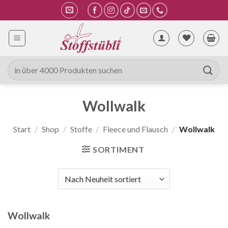
Zum
Inhalt
springen
Suche
nach:
Wollwalk
Start
/
Shop
/
Stoffe
/
Fleece und Flausch
/
Wollwalk
SORTIMENT
Wollwalk