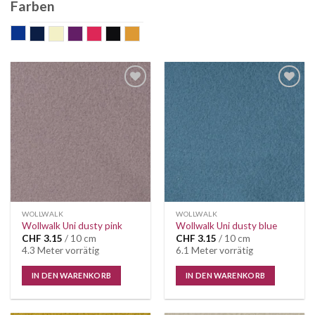
Farben
blau
dunkelblau
ecru
mauve
pink
schwarz
senf
Auf die
Auf die
Wunschliste
Wunschliste
WOLLWALK
WOLLWALK
Wollwalk Uni dusty pink
Wollwalk Uni dusty blue
CHF
3.15
/ 10 cm
CHF
3.15
/ 10 cm
4.3 Meter vorrätig
6.1 Meter vorrätig
IN DEN WARENKORB
IN DEN WARENKORB