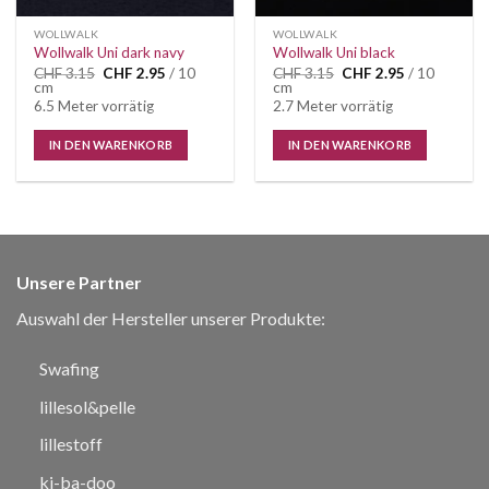
WOLLWALK
WOLLWALK
Wollwalk Uni dark navy
Wollwalk Uni black
Ursprünglicher
Aktueller
Ursprünglicher
Aktueller
CHF
3.15
CHF
2.95
/ 10
CHF
3.15
CHF
2.95
/ 10
Preis
Preis
Preis
Preis
cm
cm
war:
ist:
war:
ist:
6.5 Meter vorrätig
2.7 Meter vorrätig
CHF 3.15
CHF 2.95.
CHF 3.15
CHF 2.95.
IN DEN WARENKORB
IN DEN WARENKORB
Unsere Partner
Auswahl der Hersteller unserer Produkte:
Swafing
lillesol&pelle
lillestoff
ki-ba-doo