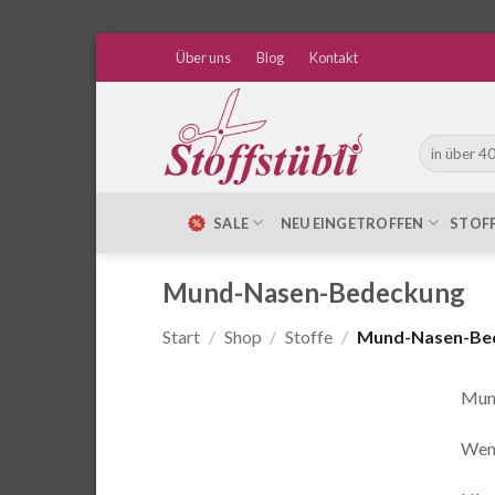
Zum
Über uns
Blog
Kontakt
Inhalt
springen
Suche
nach:
SALE
NEU EINGETROFFEN
STOF
Mund-Nasen-Bedeckung
Start
/
Shop
/
Stoffe
/
Mund-Nasen-Be
Mun
Wenn