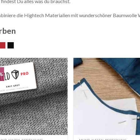
 findest Du alles was du brauchst.
iniere die Hightech Materialien mit wunderschöner Baumwoll
rben
rau
rot
schwarz
0%
Auf die
Auf di
Wunschliste
Wunschl