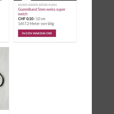
MUND-NASEN-BEDECKUNG
Gummiband 5mm weiss super
weich
CHF
0.10
/ 10 cm
1657.2 Meter vorrätig
IN DEN WARENKORB
e
iste