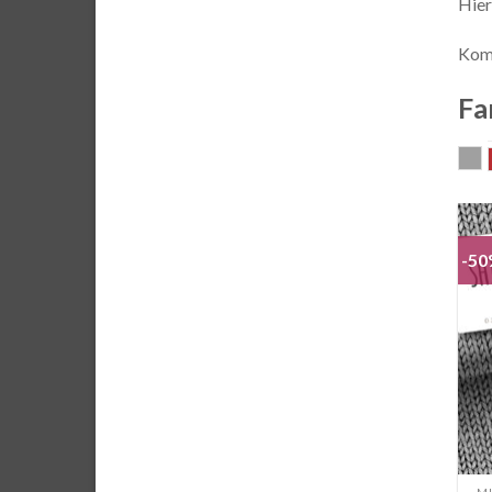
Hier
Komb
Fa
g
-5