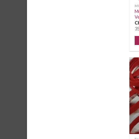
M
Mu
Ve
C
35