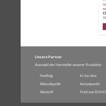
G
G
w
C
58
Unsere Partner
Auswahl der Hersteller unserer Produkte:
Swafing
ki-ba-doo
lillesol&pelle
leni pepunkt
lillestoff
Fred von SOHO