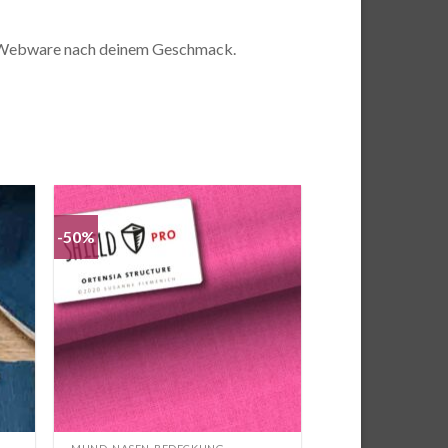
e Webware nach deinem Geschmack.
-50%
e
Auf die
iste
Wunschliste