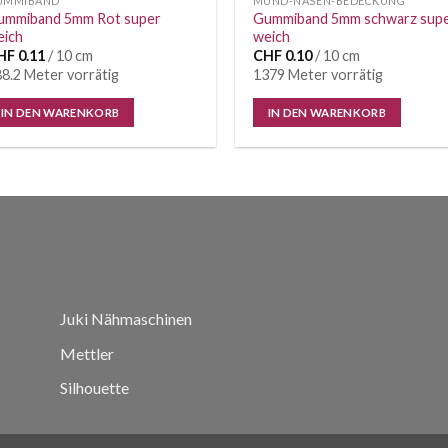
UMMIBAND
MUND-NASEN-BEDECKUNG
ummiband 5mm Rot super
Gummiband 5mm schwarz sup
eich
weich
HF
0.11
/ 10 cm
CHF
0.10
/ 10 cm
8.2 Meter vorrätig
1379 Meter vorrätig
IN DEN WARENKORB
IN DEN WARENKORB
Juki Nähmaschinen
Mettler
Silhouette