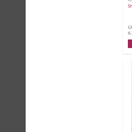
M
Sh
C
6.