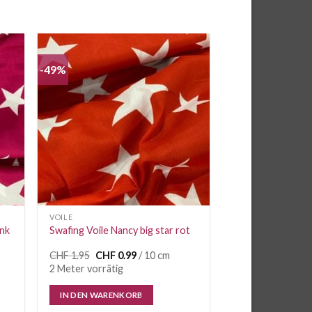
-49%
e
Auf die
iste
Wunschliste
VOILE
ink
Swafing Voile Nancy big star rot
Ursprünglicher
Aktueller
CHF
1.95
CHF
0.99
/ 10 cm
Preis
Preis
2 Meter vorrätig
war:
ist:
CHF 1.95
CHF 0.99.
IN DEN WARENKORB