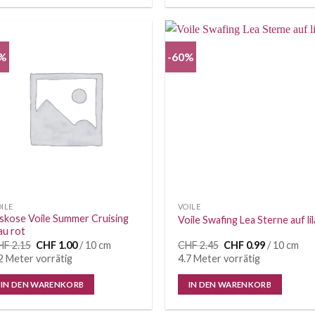
3%
-60%
Auf die
Auf di
Wunschliste
Wunschl
ILE
VOILE
skose Voile Summer Cruising
Voile Swafing Lea Sterne auf lil
au rot
Ursprünglicher
Aktueller
Ursprünglicher
Aktueller
HF
2.15
CHF
1.00
/ 10 cm
CHF
2.45
CHF
0.99
/ 10 cm
Preis
Preis
Preis
Preis
2 Meter vorrätig
4.7 Meter vorrätig
war:
ist:
war:
ist:
CHF 2.15
CHF 1.00.
CHF 2.45
CHF 0.99.
IN DEN WARENKORB
IN DEN WARENKORB