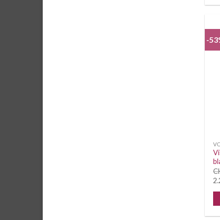
-5
VO
Vi
bl
C
2.