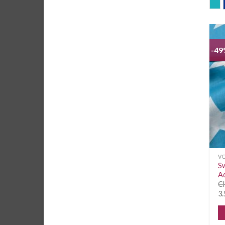
a
-4
VO
Sw
A
C
3.