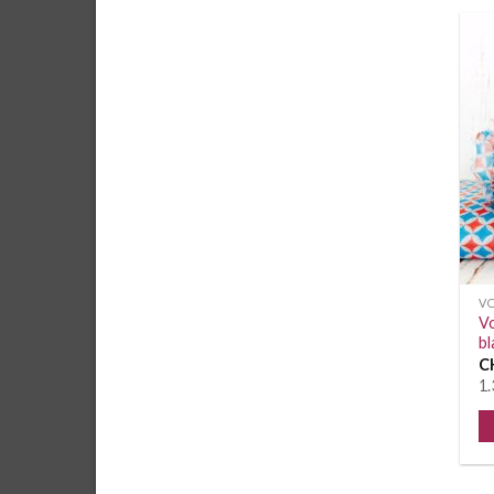
VO
Vo
bl
C
1.