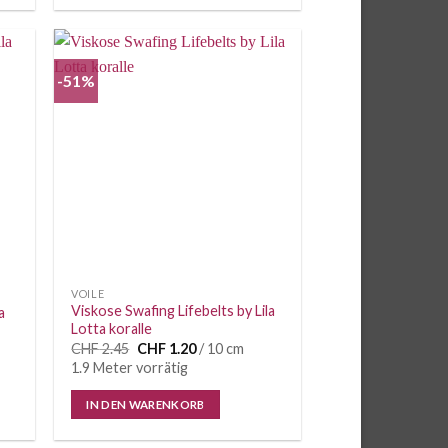
-51%
e
Auf die
iste
Wunschliste
VOILE
Viskose Swafing Lifebelts by Lila
a
Lotta koralle
Ursprünglicher
Aktueller
CHF
2.45
CHF
1.20
/ 10 cm
Preis
Preis
1.9 Meter vorrätig
war:
ist:
CHF 2.45
CHF 1.20.
IN DEN WARENKORB