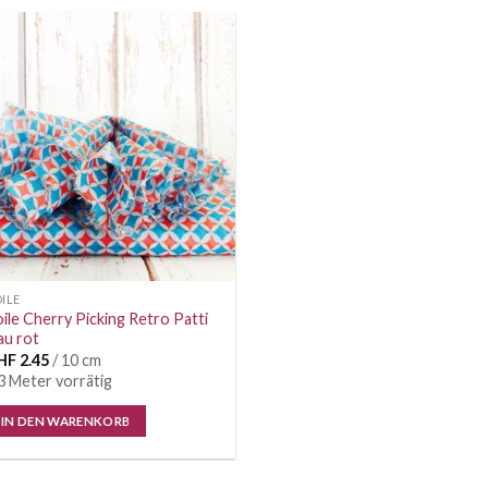
Auf die
Wunschliste
ILE
ile Cherry Picking Retro Patti
au rot
HF
2.45
/ 10 cm
3 Meter vorrätig
IN DEN WARENKORB