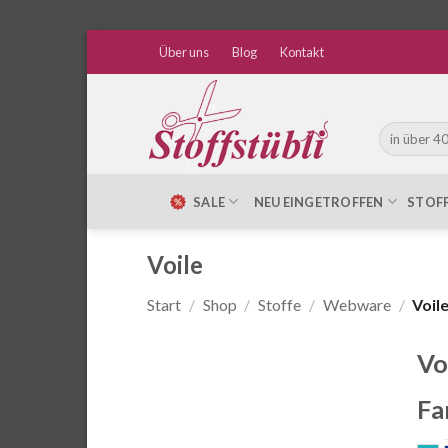
Zum
Über uns
Blog
Kontakt
Inhalt
springen
Suche
nach:
SALE
NEU EINGETROFFEN
STOF
Voile
Start
/
Shop
/
Stoffe
/
Webware
/
Voil
Vo
Fa