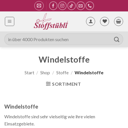
Zum
Inhalt
springen
Suche
nach:
Windelstoffe
Start
/
Shop
/
Stoffe
/
Windelstoffe
SORTIMENT
Windelstoffe
Windelstoffe sind sehr vielseitig wie ihre vielen
Einsatzgebiete.