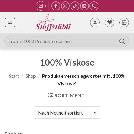
Zum
Inhalt
springen
Suche
nach:
100% Viskose
Start
/
Shop
/
Produkte verschlagwortet mit „100%
Viskose“
SORTIMENT