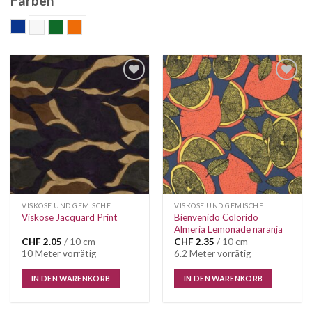
Farben
blau
Bunt
grün
orange
Auf die
Auf die
Wunschliste
Wunschliste
VISKOSE UND GEMISCHE
VISKOSE UND GEMISCHE
Bienvenido Colorido
Viskose Jacquard Print
Almeria Lemonade naranja
CHF
2.05
/ 10 cm
CHF
2.35
/ 10 cm
10 Meter vorrätig
6.2 Meter vorrätig
IN DEN WARENKORB
IN DEN WARENKORB