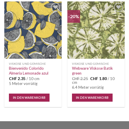
-20%
Auf die
Auf die
Wunschliste
Wunschliste
VISKOSE UND GEMISCHE
VISKOSE UND GEMISCHE
Bienvenido Colorido
Webware Viskose Batik
Almeria Lemonade azul
green
Ursprünglicher
Aktueller
CHF
2.35
/ 10 cm
CHF
2.25
CHF
1.80
/ 10
Preis
Preis
cm
5 Meter vorrätig
war:
ist:
6.4 Meter vorrätig
CHF 2.25
CHF 1.80.
IN DEN WARENKORB
IN DEN WARENKORB