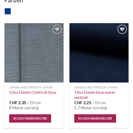
Farben
blau
Auf die
Auf die
Wunschliste
Wunschliste
JEANS UND STRETCH-JEANS
JEANS UND STRETCH-JEANS
10oz Denim blue water
10oz Denim OshKosh blue
washed
CHF
2.35
/ 10 cm
CHF
2.25
/ 10 cm
8 Meter vorrätig
1.7 Meter vorrätig
IN DEN WARENKORB
IN DEN WARENKORB