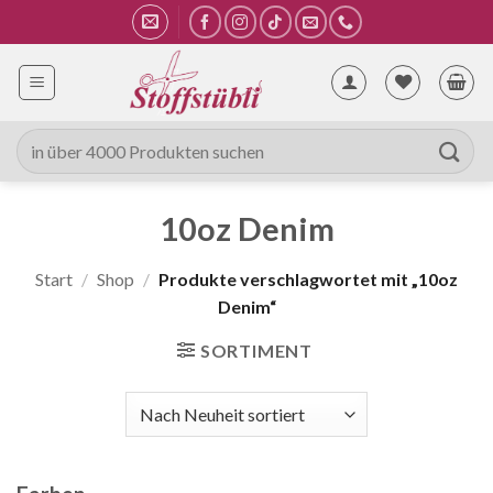
Zum
Inhalt
springen
Suche
nach:
10oz Denim
Start
/
Shop
/
Produkte verschlagwortet mit „10oz
Denim“
SORTIMENT