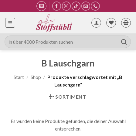
Zum
Inhalt
springen
Suche
nach:
B Lauschgarn
Start
/
Shop
/
Produkte verschlagwortet mit „B
Lauschgarn“
SORTIMENT
Es wurden keine Produkte gefunden, die deiner Auswahl
entsprechen.