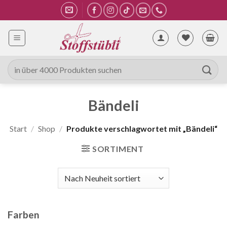
Zum
Inhalt
springen
Suche
nach:
Bändeli
Start
/
Shop
/
Produkte verschlagwortet mit „Bändeli“
SORTIMENT
Farben