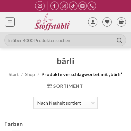
Zum
Inhalt
springen
Suche
nach:
bärli
Start
/
Shop
/
Produkte verschlagwortet mit „bärli“
SORTIMENT
Farben