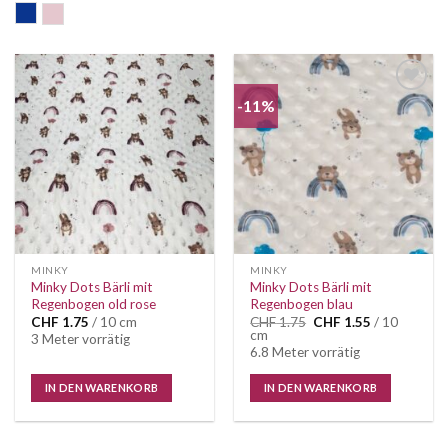
blau
old rose
-11%
Auf die
Auf die
Wunschliste
Wunschliste
MINKY
MINKY
Minky Dots Bärli mit
Minky Dots Bärli mit
Regenbogen old rose
Regenbogen blau
Ursprünglicher
Aktueller
CHF
1.75
/ 10 cm
CHF
1.75
CHF
1.55
/ 10
Preis
Preis
cm
3 Meter vorrätig
war:
ist:
6.8 Meter vorrätig
CHF 1.75
CHF 1.55.
IN DEN WARENKORB
IN DEN WARENKORB