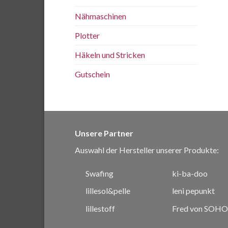
Nähmaschinen
Plotter
Häkeln und Stricken
Gutschein
Unsere Partner
Auswahl der Hersteller unserer Produkte:
Swafing
ki-ba-doo
lillesol&pelle
leni pepunkt
lillestoff
Fred von SOHO