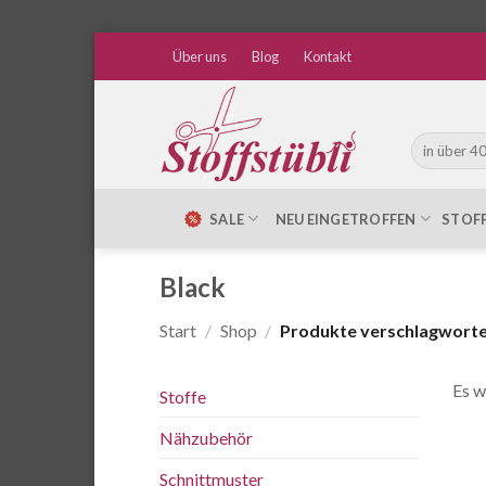
Zum
Über uns
Blog
Kontakt
Inhalt
springen
Suche
nach:
SALE
NEU EINGETROFFEN
STOF
Black
Start
/
Shop
/
Produkte verschlagwortet
Es w
Stoffe
Nähzubehör
Schnittmuster