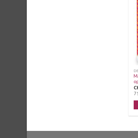
D
Ma
op
C
7 