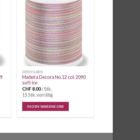
e
Auf die
iste
Wunschliste
DEKO GARN
99
Madeira Decora No.12 col. 2090
soft ice
CHF
8.00
/ Stk.
15 Stk. vorrätig
IN DEN WARENKORB