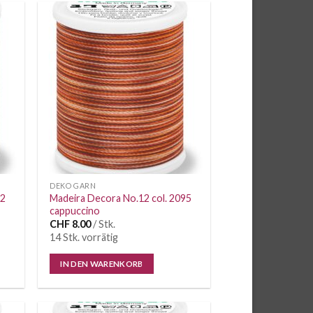
e
Auf die
iste
Wunschliste
DEKO GARN
92
Madeira Decora No.12 col. 2095
cappuccino
CHF
8.00
/ Stk.
14 Stk. vorrätig
IN DEN WARENKORB