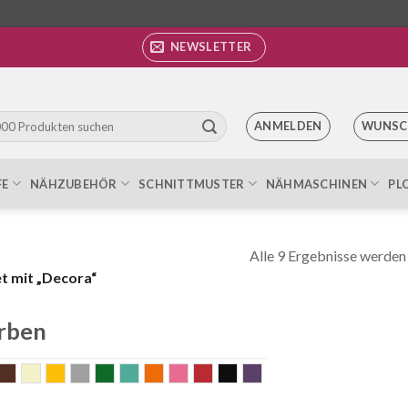
NEWSLETTER
ANMELDEN
WUNSC
FE
NÄHZUBEHÖR
SCHNITTMUSTER
NÄHMASCHINEN
PL
Alle 9 Ergebnisse werden
t mit „Decora“
rben
lau
braun
ecru
gelb
grau
grün
mint
orange
rosa
rot
schwarz
violett