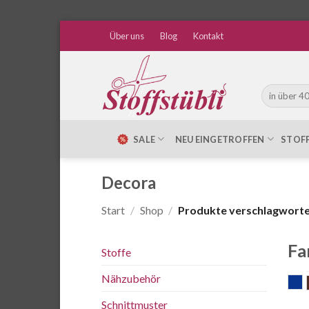
Zum
Über uns
Blog
Kontakt
Inhalt
springen
Suche
nach:
SALE
NEU EINGETROFFEN
STOF
Decora
Start
/
Shop
/
Produkte verschlagworte
Fa
Stoffe
Nähzubehör
b
Schnittmuster