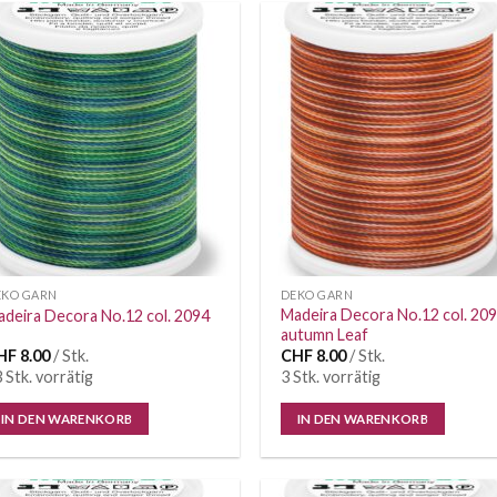
Auf die
Auf di
Wunschliste
Wunschl
EKO GARN
DEKO GARN
Madeira Decora No.12 col. 20
deira Decora No.12 col. 2094
autumn Leaf
HF
8.00
/ Stk.
CHF
8.00
/ Stk.
 Stk. vorrätig
3 Stk. vorrätig
IN DEN WARENKORB
IN DEN WARENKORB