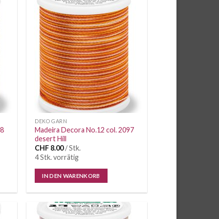
e
Auf die
iste
Wunschliste
DEKO GARN
88
Madeira Decora No.12 col. 2097
desert Hill
CHF
8.00
/ Stk.
4 Stk. vorrätig
IN DEN WARENKORB