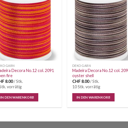
Auf die
Auf di
Wunschliste
Wunschl
EKO GARN
DEKO GARN
deira Decora No.12 col. 2091
Madeira Decora No.12 col. 20
en fire
oyster shell
HF
8.00
/ Stk.
CHF
8.00
/ Stk.
Stk. vorrätig
10 Stk. vorrätig
IN DEN WARENKORB
IN DEN WARENKORB