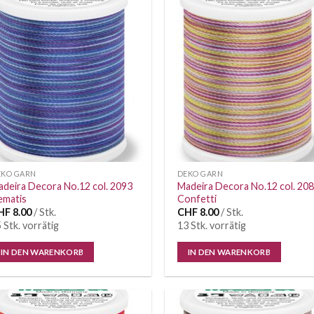
Auf die
Auf di
Wunschliste
Wunschl
EKO GARN
DEKO GARN
deira Decora No.12 col. 2093
Madeira Decora No.12 col. 20
ematis
Confetti
HF
8.00
/ Stk.
CHF
8.00
/ Stk.
 Stk. vorrätig
13 Stk. vorrätig
IN DEN WARENKORB
IN DEN WARENKORB