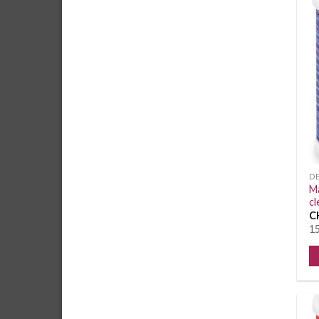
D
Ma
cl
C
15