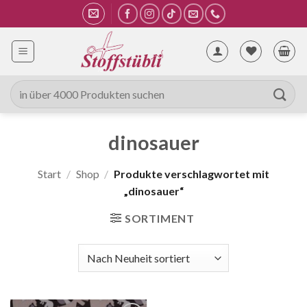
Zum
Inhalt
springen
Suche
nach:
dinosauer
Start
/
Shop
/
Produkte verschlagwortet mit
„dinosauer“
SORTIMENT