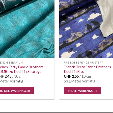
Auf die
Auf di
Wunschliste
Wunschl
ENCH TERRY UNI
FRENCH TERRY GEMUSTERT
ench Terry Fabric Brothers
French Terry Fabric Brothers
OMBI zu Kuuhl in Smaragd
Kuuhl in Blau
HF
2.45
/ 10 cm
CHF
2.55
/ 10 cm
Meter vorrätig
53.1 Meter vorrätig
IN DEN WARENKORB
IN DEN WARENKORB