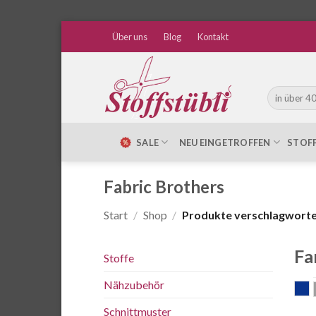
Zum
Über uns
Blog
Kontakt
Inhalt
springen
Suche
nach:
SALE
NEU EINGETROFFEN
STOF
Fabric Brothers
Start
/
Shop
/
Produkte verschlagwortet
Fa
Stoffe
Nähzubehör
b
Schnittmuster