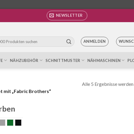
NEWSLETTER
ANMELDEN
WUNSC
FE
NÄHZUBEHÖR
SCHNITTMUSTER
NÄHMASCHINEN
PL
Alle 5 Ergebnisse werden
 mit „Fabric Brothers“
rben
lau
grau
grün
schwarz