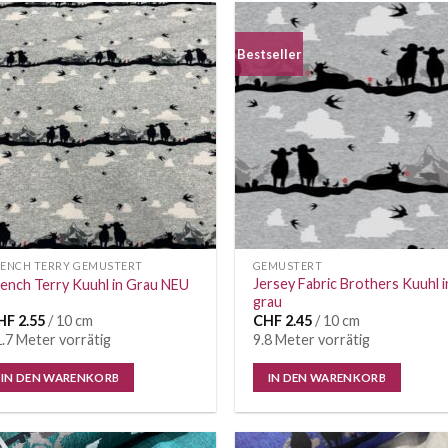
Bestseller
Auf die
Auf di
Wunschliste
Wunschl
RENCH TERRY GEMUSTERT
GEMUSTERT
Jersey Fabric Brothers Kuuhl i
ench Terry Kuuhl in Grau NEU
grau
HF
2.55
/ 10 cm
CHF
2.45
/ 10 cm
.7 Meter vorrätig
9.8 Meter vorrätig
IN DEN WARENKORB
IN DEN WARENKORB