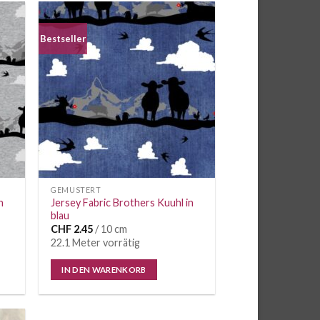
Bestseller
e
Auf die
iste
Wunschliste
GEMUSTERT
n
Jersey Fabric Brothers Kuuhl in
blau
CHF
2.45
/ 10 cm
22.1 Meter vorrätig
IN DEN WARENKORB