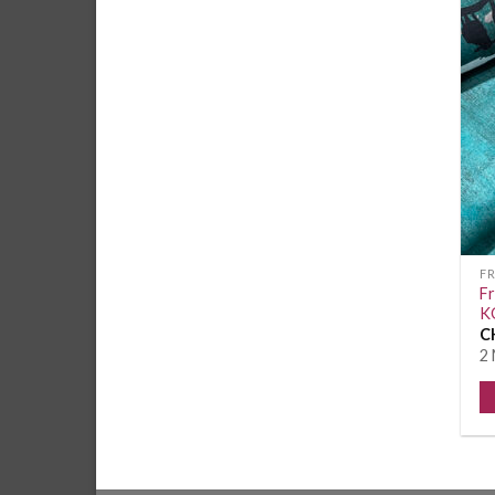
FR
Fr
K
C
2 