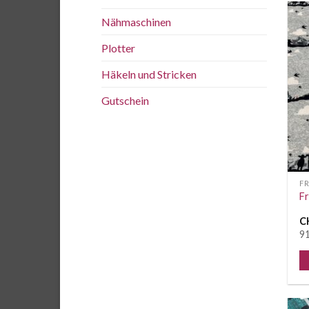
Nähmaschinen
Plotter
Häkeln und Stricken
Gutschein
F
Fr
C
91