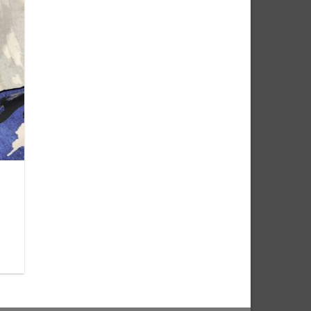
e
iste