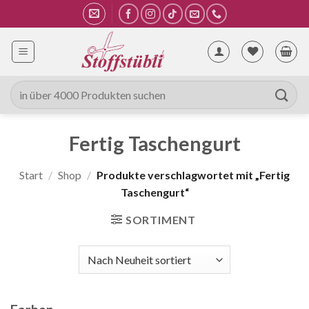
Zum
Inhalt
springen
Suche
nach:
Fertig Taschengurt
Start
/
Shop
/
Produkte verschlagwortet mit „Fertig
Taschengurt“
SORTIMENT