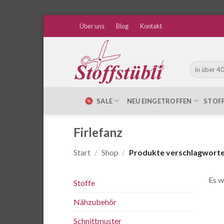
Zum
Über uns
Blog
Kontakt
Inhalt
springen
Suche
nach:
SALE
NEU EINGETROFFEN
STOF
Firlefanz
Start
/
Shop
/
Produkte verschlagwortet
Es w
Stoffe
Nähzubehör
Schnittmuster