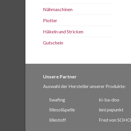
Nähmaschinen
Plotter
Häkeln und Stricken
Gutschein
Unsere Partner
Auswahl der Hersteller unserer Produkte:
Swafing
ki-ba-doo
lillesol&pelle
leni pepunkt
lillestoff
Fred von SOHO