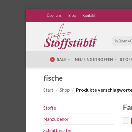
Zum
Über uns
Blog
Kontakt
Inhalt
springen
Suche
nach:
SALE
NEU EINGETROFFEN
STOF
fische
Start
/
Shop
/
Produkte verschlagwortet
Fa
Stoffe
Nähzubehör
B
Schnittmuster