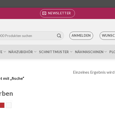
NEWSLETTER
ANMELDEN
WUNSC
FE
NÄHZUBEHÖR
SCHNITTMUSTER
NÄHMASCHINEN
PL
Einzelnes Ergebnis wird
 mit „fische“
rben
unt
rot
weiss