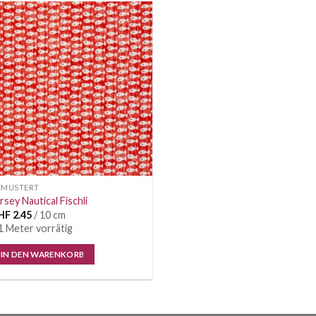
Auf die
Wunschliste
EMUSTERT
rsey Nautical Fischli
HF
2.45
/ 10 cm
1 Meter vorrätig
IN DEN WARENKORB