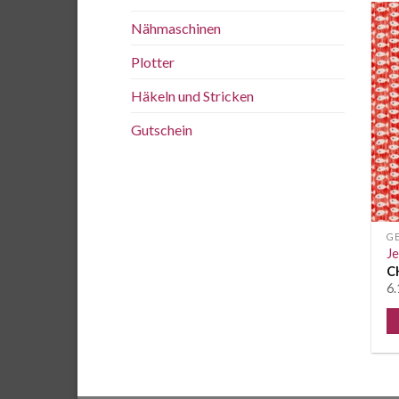
Nähmaschinen
Plotter
Häkeln und Stricken
Gutschein
G
Je
C
6.