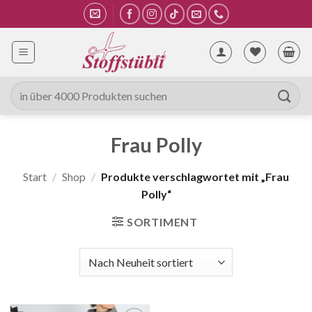
Zum
Inhalt
springen
Suche
nach:
Frau Polly
Start
/
Shop
/
Produkte verschlagwortet mit „Frau
Polly“
SORTIMENT