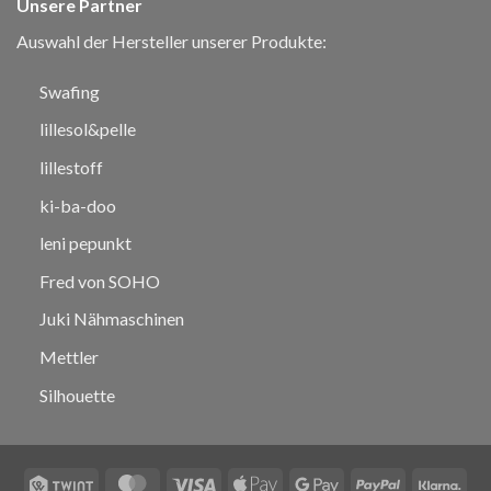
Unsere Partner
Auswahl der Hersteller unserer Produkte:
Swafing
lillesol&pelle
lillestoff
ki-ba-doo
leni pepunkt
Fred von SOHO
Juki Nähmaschinen
Mettler
Silhouette
Twint
MasterCard
Visa
Apple
Google
PayPal
Klar