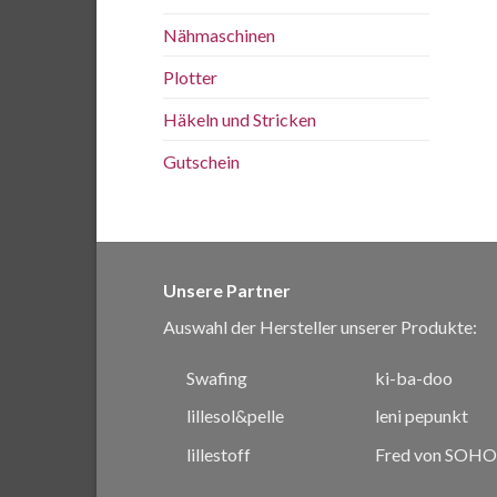
Nähmaschinen
Plotter
Häkeln und Stricken
Gutschein
Unsere Partner
Auswahl der Hersteller unserer Produkte:
Swafing
ki-ba-doo
lillesol&pelle
leni pepunkt
lillestoff
Fred von SOHO