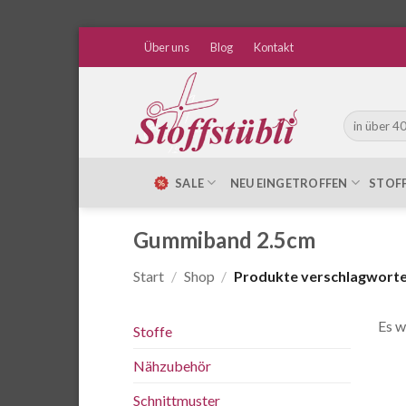
Zum
Über uns
Blog
Kontakt
Inhalt
springen
Suche
nach:
SALE
NEU EINGETROFFEN
STOF
Gummiband 2.5cm
Start
/
Shop
/
Produkte verschlagworte
Es w
Stoffe
Nähzubehör
Schnittmuster