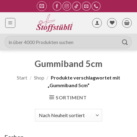
Zum
Inhalt
springen
Suche
nach:
Gummiband 5cm
Start
/
Shop
/
Produkte verschlagwortet mit
„Gummiband 5cm“
SORTIMENT