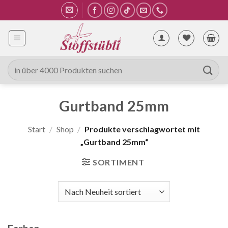
Zum
Inhalt
springen
Suche
nach:
Gurtband 25mm
Start
/
Shop
/
Produkte verschlagwortet mit
„Gurtband 25mm“
SORTIMENT