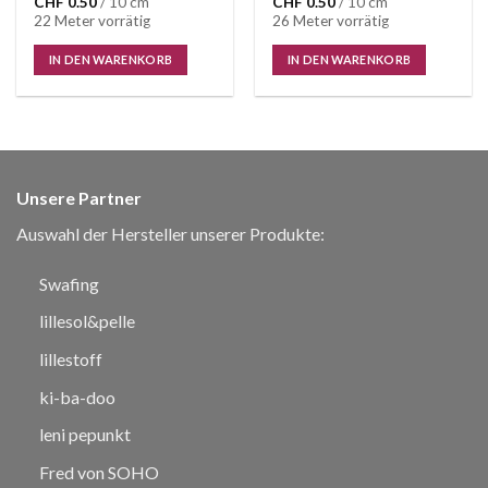
CHF
0.50
/ 10 cm
CHF
0.50
/ 10 cm
22 Meter vorrätig
26 Meter vorrätig
IN DEN WARENKORB
IN DEN WARENKORB
Unsere Partner
Auswahl der Hersteller unserer Produkte:
Swafing
lillesol&pelle
lillestoff
ki-ba-doo
leni pepunkt
Fred von SOHO