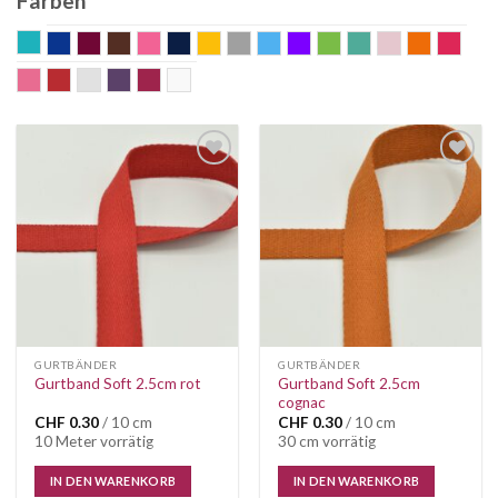
Farben
aqua
blau
bordeaux
braun
coral
dunkelblau
gelb
grau
hellblau
Lila
lime
mint
old rose
orange
pink
rosa
rot
silber
violett
weinrot
weiss
Auf die
Auf die
Wunschliste
Wunschliste
GURTBÄNDER
GURTBÄNDER
Gurtband Soft 2.5cm
Gurtband Soft 2.5cm rot
cognac
CHF
0.30
/ 10 cm
CHF
0.30
/ 10 cm
10 Meter vorrätig
30 cm vorrätig
IN DEN WARENKORB
IN DEN WARENKORB