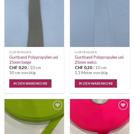
Auf die
Auf die
Wunschliste
Wunschliste
GURTBÄNDER
GURTBÄNDER
Gurtband Polypropylen uni
Gurtband Polypropylen uni
25mm beige
25mm weiss
CHF
0.20
/ 10 cm
CHF
0.20
/ 10 cm
30 cm vorrätig
1.3 Meter vorrätig
IN DEN WARENKORB
IN DEN WARENKORB
Auf die
Auf die
Wunschliste
Wunschliste