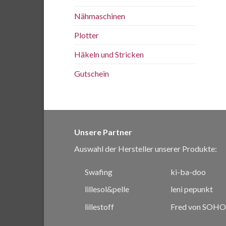
Nähmaschinen
Plotter
Häkeln und Stricken
Gutschein
Unsere Partner
Auswahl der Hersteller unserer Produkte:
Swafing
ki-ba-doo
lillesol&pelle
leni pepunkt
lillestoff
Fred von SOHO