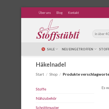
Zum
Über uns
Blog
Kontakt
Inhalt
springen
Suche
nach:
SALE
NEU EINGETROFFEN
STOF
Häkelnadel
Start
/
Shop
/
Produkte verschlagwortet
Es w
Stoffe
Nähzubehör
Schnittmuster