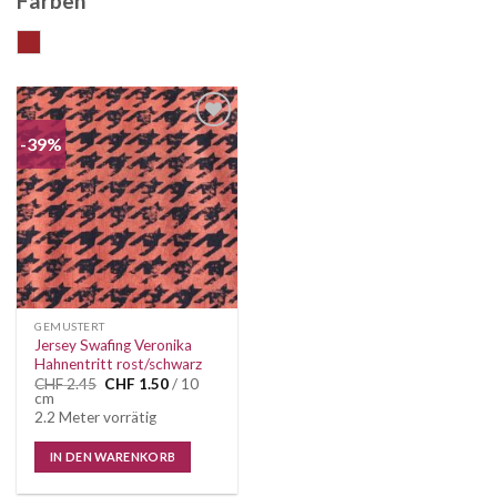
Farben
Rost
-39%
Auf die
Wunschliste
GEMUSTERT
Jersey Swafing Veronika
Hahnentritt rost/schwarz
Ursprünglicher
Aktueller
CHF
2.45
CHF
1.50
/ 10
Preis
Preis
cm
war:
ist:
2.2 Meter vorrätig
CHF 2.45
CHF 1.50.
IN DEN WARENKORB