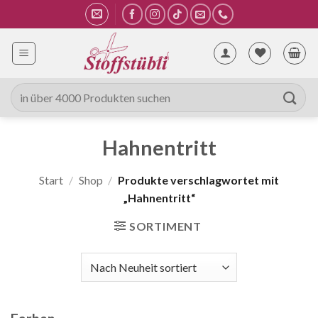
Zum
Inhalt
springen
Suche
nach:
Hahnentritt
Start
/
Shop
/
Produkte verschlagwortet mit
„Hahnentritt“
SORTIMENT