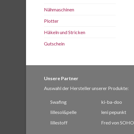
Nähmaschinen
Plotter
Häkeln und Stricken
Gutschein
Unsere Partner
Auswahl der Hersteller unserer Produkte:
Swafing
ki-ba-doo
lillesol&pelle
leni pepunkt
lillestoff
Fred von SOHO