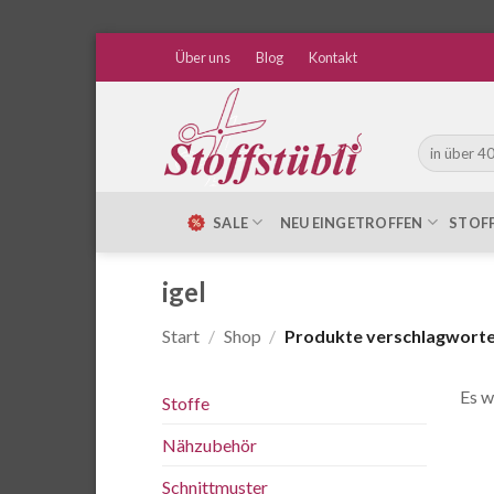
Zum
Über uns
Blog
Kontakt
Inhalt
springen
Suche
nach:
SALE
NEU EINGETROFFEN
STOF
igel
Start
/
Shop
/
Produkte verschlagwortet
Es w
Stoffe
Nähzubehör
Schnittmuster