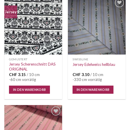
Auf die
Auf die
Jersey
Wunschliste
Wunschliste
GEMUSTERT
SWISSLINE
Jersey Scherenschnitt DAS
Jersey Edelweiss hellblau
ORIGINAL
CHF
3.15
/ 10 cm
CHF
3.10
/ 10 cm
-60 cm vorrätig
-330 cm vorrätig
IN DEN WARENKORB
IN DEN WARENKORB
Auf die
Wunschliste