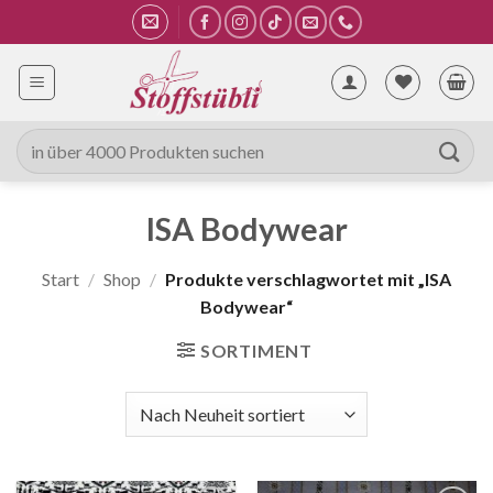
Zum
Inhalt
springen
Suche
nach:
ISA Bodywear
Start
/
Shop
/
Produkte verschlagwortet mit „ISA
Bodywear“
SORTIMENT