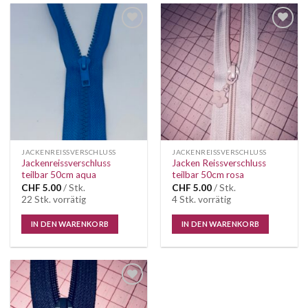
Auf die
Auf die
Wunschliste
Wunschliste
JACKENREISSVERSCHLUSS
JACKENREISSVERSCHLUSS
Jackenreissverschluss
Jacken Reissverschluss
teilbar 50cm aqua
teilbar 50cm rosa
CHF
5.00
/ Stk.
CHF
5.00
/ Stk.
22 Stk. vorrätig
4 Stk. vorrätig
IN DEN WARENKORB
IN DEN WARENKORB
Auf die
Wunschliste