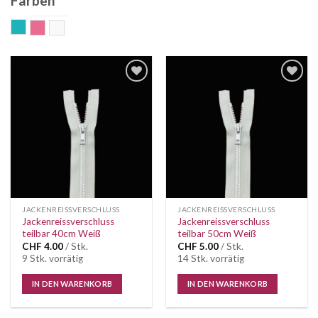
Farben
aqua
rosa
weiss
Auf die
Auf die
Wunschliste
Wunschliste
JACKENREISSVERSCHLUSS
JACKENREISSVERSCHLUSS
Jackenreissverschluss
Jackenreissverschluss
teilbar 40cm Weiß
teilbar 50cm Weiß
CHF
4.00
/ Stk.
CHF
5.00
/ Stk.
9 Stk. vorrätig
14 Stk. vorrätig
IN DEN WARENKORB
IN DEN WARENKORB