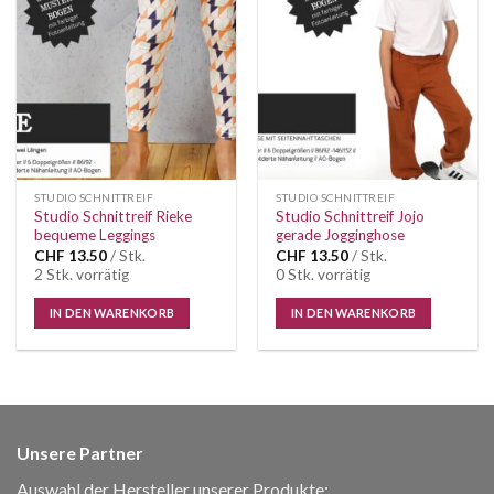
Auf die
Auf die
Wunschliste
Wunschliste
STUDIO SCHNITTREIF
STUDIO SCHNITTREIF
Studio Schnittreif Rieke
Studio Schnittreif Jojo
bequeme Leggings
gerade Jogginghose
CHF
13.50
/ Stk.
CHF
13.50
/ Stk.
2 Stk. vorrätig
0 Stk. vorrätig
IN DEN WARENKORB
IN DEN WARENKORB
Unsere Partner
Auswahl der Hersteller unserer Produkte: