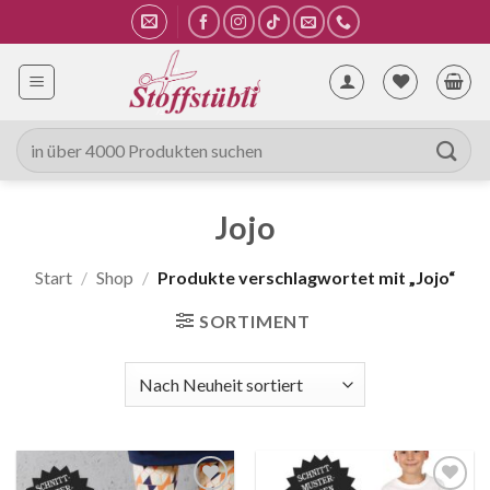
Zum
Inhalt
springen
Suche
nach:
Jojo
Start
/
Shop
/
Produkte verschlagwortet mit „Jojo“
SORTIMENT