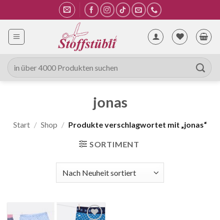
Zum
Inhalt
springen
Suche
nach:
jonas
Start
/
Shop
/
Produkte verschlagwortet mit „jonas“
SORTIMENT