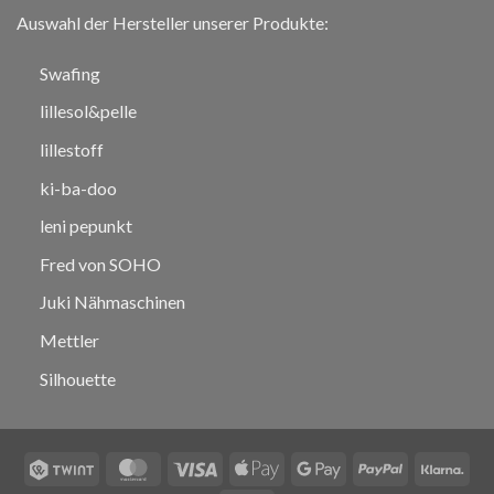
Auswahl der Hersteller unserer Produkte:
Swafing
lillesol&pelle
lillestoff
ki-ba-doo
leni pepunkt
Fred von SOHO
Juki Nähmaschinen
Mettler
Silhouette
Twint
MasterCard
Visa
Apple
Google
PayPal
Klar
Pay
Pay