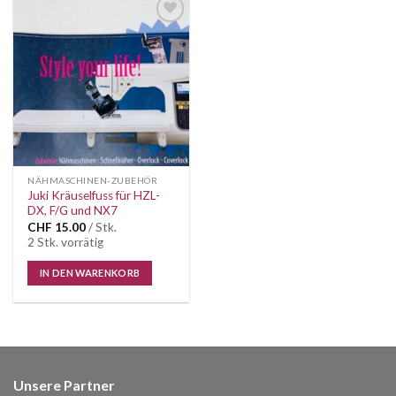
Auf die
Wunschliste
NÄHMASCHINEN-ZUBEHÖR
Juki Kräuselfuss für HZL-
DX, F/G und NX7
CHF
15.00
/ Stk.
2 Stk. vorrätig
IN DEN WARENKORB
Unsere Partner