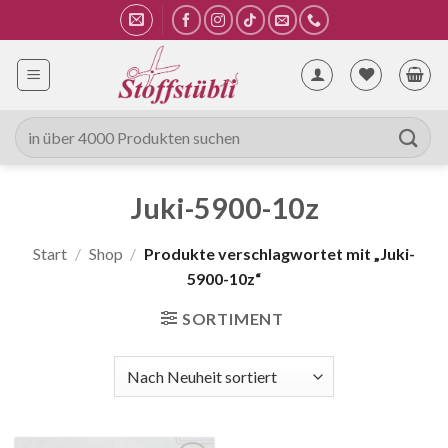
Zum
Inhalt
springen
Suche
nach:
Juki-5900-10z
Start
/
Shop
/
Produkte verschlagwortet mit „Juki-
5900-10z“
SORTIMENT