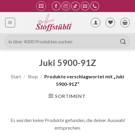
Zum
Inhalt
springen
Suche
nach:
Juki 5900-91Z
Start
/
Shop
/
Produkte verschlagwortet mit „Juki
5900-91Z“
SORTIMENT
Es wurden keine Produkte gefunden, die deiner Auswahl
entsprechen.