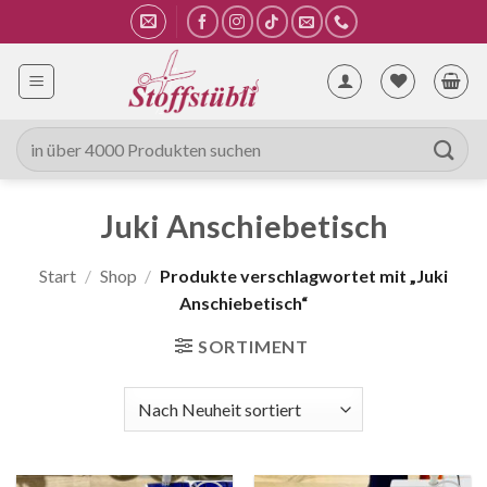
Zum
Inhalt
springen
Suche
nach:
Juki Anschiebetisch
Start
/
Shop
/
Produkte verschlagwortet mit „Juki
Anschiebetisch“
SORTIMENT