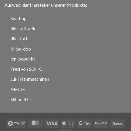
Auswahl der Hersteller unserer Produkte:
Swafing
lillesol&pelle
lillestoff
ki-ba-doo
leni pepunkt
Fred von SOHO
Juki Nähmaschinen
Mettler
Silhouette
Twint
MasterCard
Visa
Apple
Google
PayPal
Klar
Pay
Pay