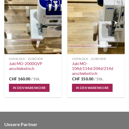
Auf die
Auf die
Wunschliste
Wunschliste
OVERLOCK - ZUBEHÖR
OVERLOCK - ZUBEHÖR
Juki MO-2000QVP
Juki MO-
anschiebetisch
104d/114d/204d/214d
anschiebetisch
CHF
160.00
/ Stk.
CHF
150.00
/ Stk.
IN DEN WARENKORB
IN DEN WARENKORB
Unsere Partner