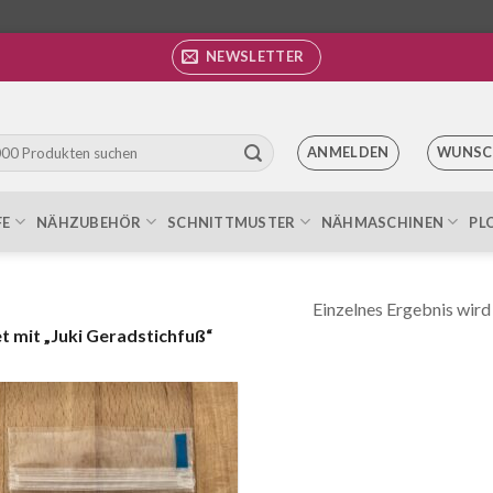
NEWSLETTER
ANMELDEN
WUNSC
FE
NÄHZUBEHÖR
SCHNITTMUSTER
NÄHMASCHINEN
PL
Einzelnes Ergebnis wird
 mit „Juki Geradstichfuß“
Auf die
Wunschliste