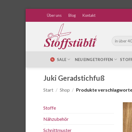
Zum
Über uns
Blog
Kontakt
Inhalt
springen
Suche
nach:
SALE
NEU EINGETROFFEN
STOF
Juki Geradstichfuß
Start
/
Shop
/
Produkte verschlagwortet
Stoffe
Nähzubehör
Schnittmuster