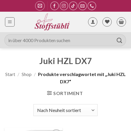
Zum
Inhalt
springen
Suche
nach:
Juki HZL DX7
Start
/
Shop
/
Produkte verschlagwortet mit „Juki HZL
DX7“
SORTIMENT