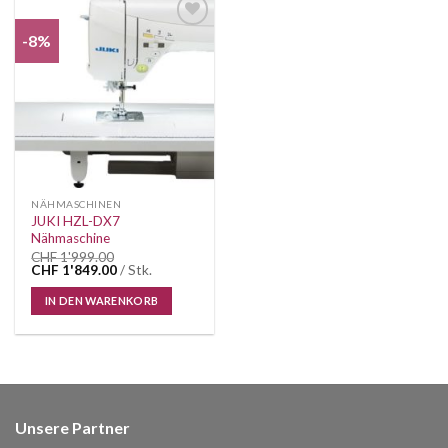
-8%
Auf die
Wunschliste
NÄHMASCHINEN
JUKI HZL-DX7
Nähmaschine
CHF
1'999.00
Ursprünglicher
Aktueller
CHF
1'849.00
/ Stk.
Preis
Preis
war:
ist:
IN DEN WARENKORB
CHF 1'999.00
CHF 1'849.00.
Unsere Partner