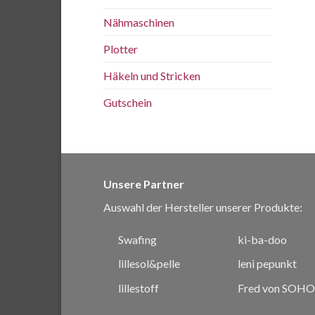
Nähmaschinen
Plotter
Häkeln und Stricken
Gutschein
Unsere Partner
Auswahl der Hersteller unserer Produkte:
Swafing
ki-ba-doo
lillesol&pelle
leni pepunkt
lillestoff
Fred von SOHO