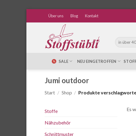
Zum
Über uns
Blog
Kontakt
Inhalt
springen
Suche
nach:
SALE
NEU EINGETROFFEN
STOF
Jumi outdoor
Start
/
Shop
/
Produkte verschlagwortet
Es w
Stoffe
Nähzubehör
Schnittmuster