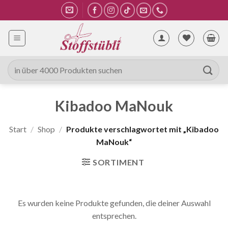
Zum
Inhalt
springen
Suche
nach:
Kibadoo MaNouk
Start
/
Shop
/
Produkte verschlagwortet mit „Kibadoo
MaNouk“
SORTIMENT
Es wurden keine Produkte gefunden, die deiner Auswahl
entsprechen.