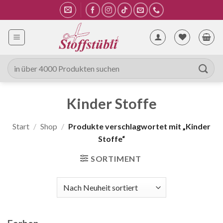
Zum
Inhalt
springen
Suche
nach:
Kinder Stoffe
Start
/
Shop
/
Produkte verschlagwortet mit „Kinder
Stoffe“
SORTIMENT