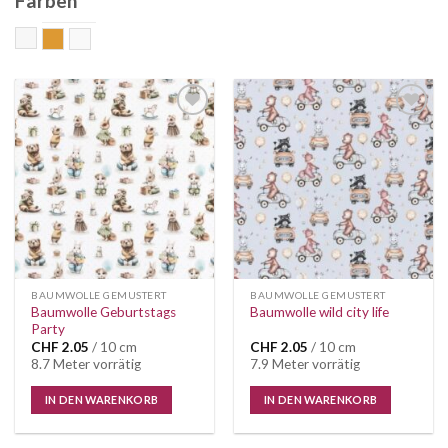
Farben
Bunt
senf
weiss
Auf die
Auf die
Wunschliste
Wunschliste
BAUMWOLLE GEMUSTERT
BAUMWOLLE GEMUSTERT
Baumwolle Geburtstags
Baumwolle wild city life
Party
CHF
2.05
/ 10 cm
CHF
2.05
/ 10 cm
8.7 Meter vorrätig
7.9 Meter vorrätig
IN DEN WARENKORB
IN DEN WARENKORB