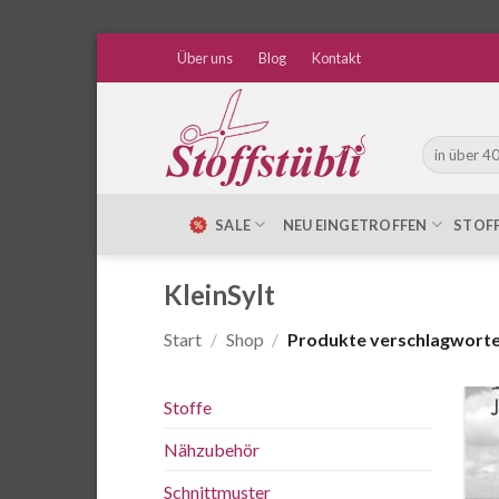
Zum
Über uns
Blog
Kontakt
Inhalt
springen
Suche
nach:
SALE
NEU EINGETROFFEN
STOF
KleinSylt
Start
/
Shop
/
Produkte verschlagwortet
Stoffe
Nähzubehör
Schnittmuster