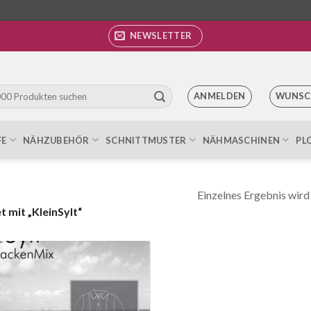
NEWSLETTER
ANMELDEN
WUNSC
FE
NÄHZUBEHÖR
SCHNITTMUSTER
NÄHMASCHINEN
PL
Einzelnes Ergebnis wird
 mit „KleinSylt“
Auf die
Wunschliste