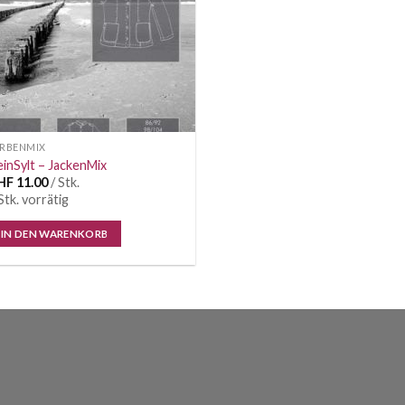
ARBENMIX
einSylt – JackenMix
HF
11.00
/ Stk.
Stk. vorrätig
IN DEN WARENKORB