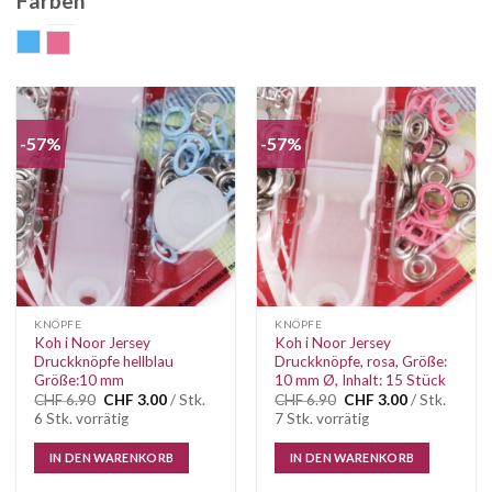
Farben
hellblau
rosa
-57%
-57%
Auf die
Auf die
Wunschliste
Wunschliste
KNÖPFE
KNÖPFE
Koh i Noor Jersey
Koh i Noor Jersey
Druckknöpfe hellblau
Druckknöpfe, rosa, Größe:
Größe:10 mm
10 mm Ø, Inhalt: 15 Stück
Ursprünglicher
Aktueller
Ursprünglicher
Aktueller
CHF
6.90
CHF
3.00
/ Stk.
CHF
6.90
CHF
3.00
/ Stk.
Preis
Preis
Preis
Preis
6 Stk. vorrätig
7 Stk. vorrätig
war:
ist:
war:
ist:
CHF 6.90
CHF 3.00.
CHF 6.90
CHF 3.00.
IN DEN WARENKORB
IN DEN WARENKORB