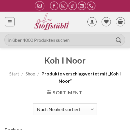
Zum
Inhalt
springen
Suche
nach:
Koh I Noor
Start
/
Shop
/
Produkte verschlagwortet mit „Koh I
Noor“
SORTIMENT