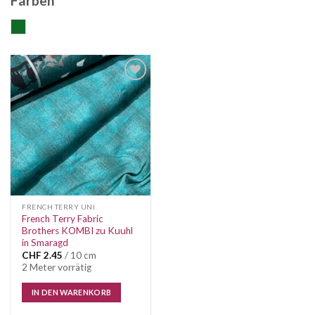
Farben
grün
Auf die
Wunschliste
FRENCH TERRY UNI
French Terry Fabric
Brothers KOMBI zu Kuuhl
in Smaragd
CHF
2.45
/ 10 cm
2 Meter vorrätig
IN DEN WARENKORB