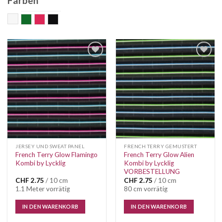
Farben
Bunt
grün
pink
schwarz
Auf die
Auf die
Wunschliste
Wunschliste
JERSEY UND SWEAT PANEL
FRENCH TERRY GEMUSTERT
French Terry Glow Flamingo
French Terry Glow Alien
Kombi by Lycklig
Kombi by Lycklig
VORBESTELLUNG
CHF
2.75
/ 10 cm
CHF
2.75
/ 10 cm
1.1 Meter vorrätig
80 cm vorrätig
IN DEN WARENKORB
IN DEN WARENKORB