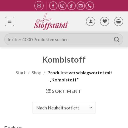
Zum
Inhalt
springen
Suche
nach:
Kombistoff
Start
/
Shop
/
Produkte verschlagwortet mit
„Kombistoff“
SORTIMENT