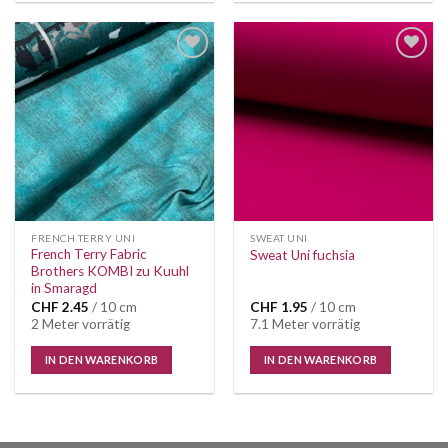
Auf die
Auf die
Wunschliste
Wunschliste
FRENCH TERRY UNI
SWEAT UNI
French Terry Fabric
Sweat Uni fuchsia
Brothers KOMBI zu Kuuhl
in Smaragd
CHF
2.45
/ 10 cm
CHF
1.95
/ 10 cm
2 Meter vorrätig
7.1 Meter vorrätig
IN DEN WARENKORB
IN DEN WARENKORB